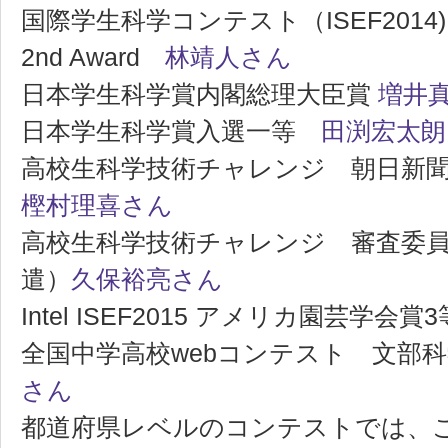
国際学生科学コンテスト（ISEF2014) A
2nd Award
林靖人さん
日本学生科学賞内閣総理大臣賞
増井
日本学生科学賞入選一等
田渕宏太朗
高校生科学技術チャレンジ 朝日新聞社賞
樫村理喜さん
高校生科学技術チャレンジ 審査委員奨励
遣）
久保裕亮さん
Intel ISEF2015 アメリカ園芸学会
全国中学高校webコンテスト 文部
さん
都道府県レベルのコンテストでは、